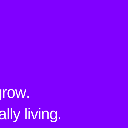
g
r
o
w
.
a
l
l
y
l
i
v
i
n
g
.