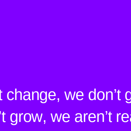
t
c
h
a
n
g
e
,
w
e
d
o
n
’
t
’
t
g
r
o
w
,
w
e
a
r
e
n
’
t
r
e