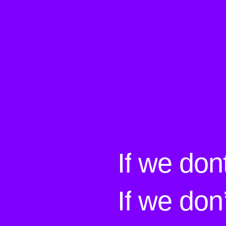
I
f
w
e
d
o
n
I
f
w
e
d
o
n